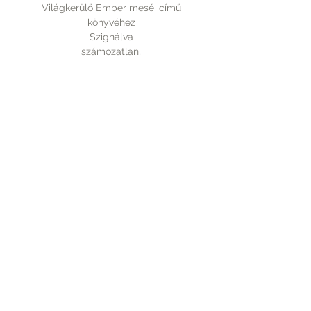
Világkerülő Ember meséi című
könyvéhez
Szignálva
számozatlan,
mérete 210x297 mm.
Rólunk
A vásárlásról
Elérhetőség
Fizetés
Kapcsolat
Szállítás
Tudnivalók
PICTUREBOOK.HU
+36 70 9439 110