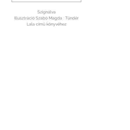
Szignálva
Illusztráció Szabó Magda : Tündér
Lala című könyvéhez
számozatlan, mérete 210x297 mm
Rólunk
A vásárlásról
Elérhetőség
Fizetés
Kapcsolat
Szállítás
Tudnivalók
PICTUREBOOK.HU
+36 70 9439 110