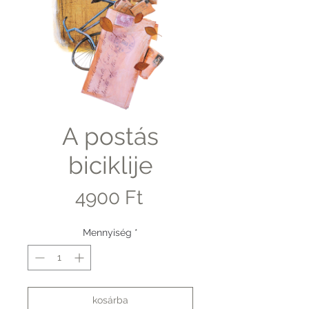
A postás
biciklije
Ár
4900 Ft
Mennyiség
*
kosárba