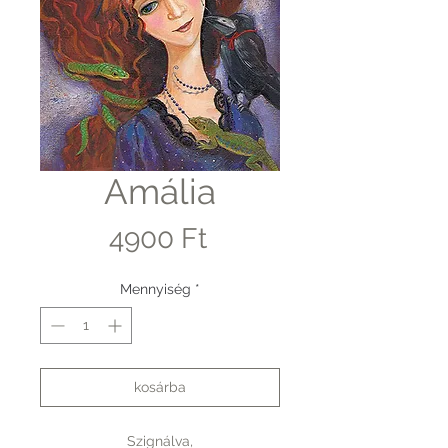
Amália
Ár
4900 Ft
Mennyiség
*
kosárba
Szignálva,