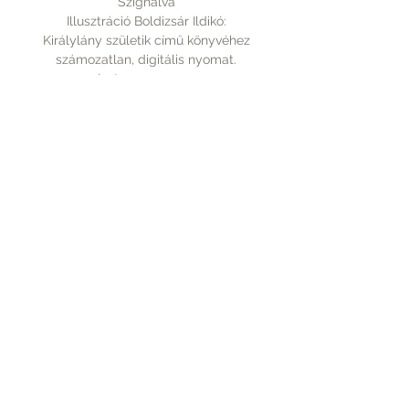
Szignálva
Illusztráció Boldizsár Ildikó:
Királylány születik című könyvéhez
számozatlan, digitális nyomat.
mérete: 320x450 mm
Rólunk
A vásárlásról
Elérhetőség
Fizetés
Kapcsolat
Szállítás
Tudnivalók
PICTUREBOOK.HU
+36 70 9439 110
©2016 by Szegedi Katalin. Proudly created