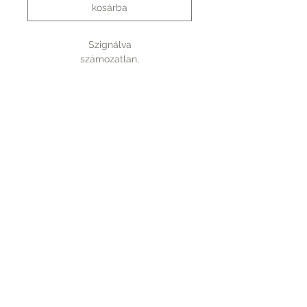
kosárba
Szignálva
számozatlan,
mérete 210x297 mm.
Rólunk
A vásárlásról
Elérhetőség
Fizetés
Kapcsolat
Szállítás
Tudnivalók
PICTUREBOOK.HU
+36 70 9439 110