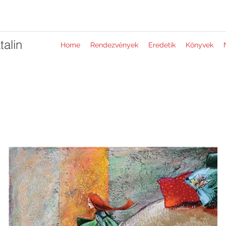
alin
Home
Rendezvények
Eredetik
Könyvek