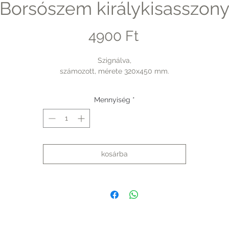
Borsószem királykisasszon
Ár
4900 Ft
Szignálva,
számozott, mérete 320x450 mm.
Mennyiség
*
kosárba