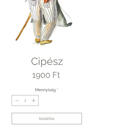
Cipész
Ár
1900 Ft
Mennyiség
*
kosárba