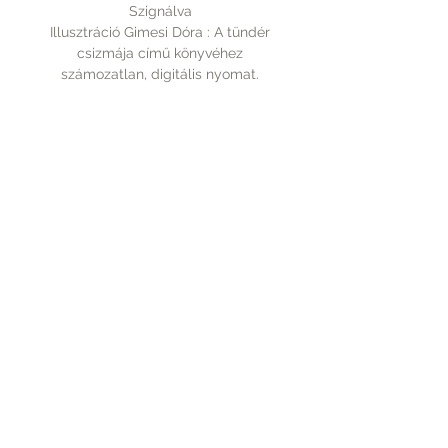
Szignálva
Illusztráció Gimesi Dóra : A tündér
csizmája című könyvéhez
számozatlan, digitális nyomat.
mérete: 210x297mm
Rólunk
A vásárlásról
Elérhetőség
Fizetés
Kapcsolat
Szállítás
Tudnivalók
PICTUREBOOK.HU
+36 70 9439 110