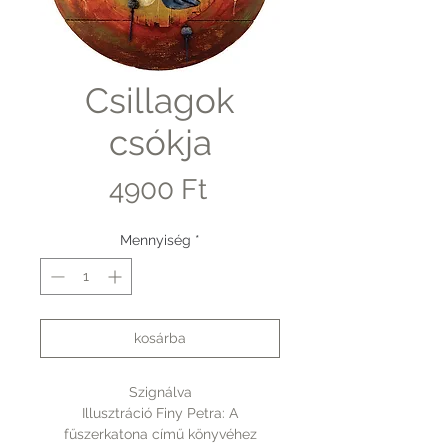
Csillagok
csókja
Ár
4900 Ft
Mennyiség
*
kosárba
Szignálva
Illusztráció Finy Petra: A
fűszerkatona című könyvéhez