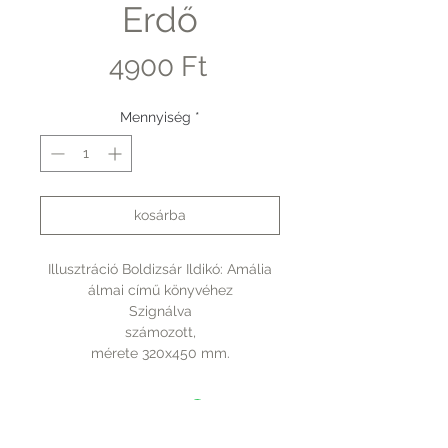
Erdő
Ár
4900 Ft
Mennyiség
*
kosárba
Illusztráció Boldizsár Ildikó: Amália
álmai című könyvéhez
Szignálva
számozott,
mérete 320x450 mm.