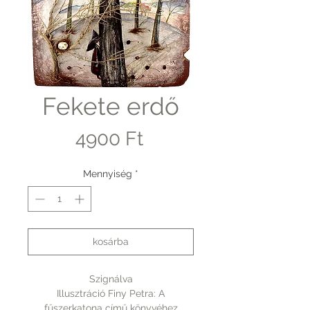
Fekete erdő
Ár
4900 Ft
Mennyiség
*
kosárba
Szignálva
Illusztráció Finy Petra: A
fűszerkatona című könyvéhez