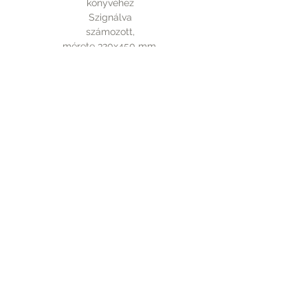
könyvéhez
Szignálva
számozott,
mérete 320x450 mm.
Rólunk
A vásárlásról
Elérhetőség
Fizetés
Kapcsolat
Szállítás
Tudnivalók
PICTUREBOOK.HU
+36 70 9439 110
©2016 by Szegedi Katalin. Proudly created
with Wix.com