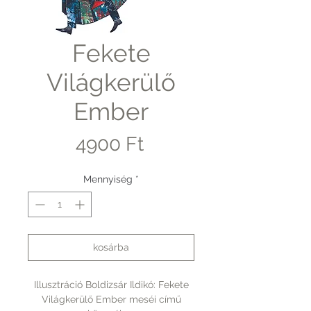
Fekete
Világkerülő
Ember
Ár
4900 Ft
Mennyiség
*
kosárba
Illusztráció Boldizsár Ildikó: Fekete
Világkerülő Ember meséi című