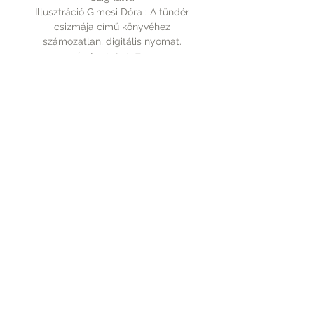
Illusztráció Gimesi Dóra : A tündér
csizmája című könyvéhez
számozatlan, digitális nyomat.
mérete: 210x297mm
Rólunk
A vásárlásról
Elérhetőség
Fizetés
Kapcsolat
Szállítás
Tudnivalók
PICTUREBOOK.HU
+36 70 9439 110
©2016 by Szegedi Katalin. Proudly created