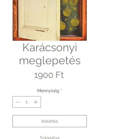
Karácsonyi
meglepetés
Ár
1900 Ft
Mennyiség
*
kosárba
Szignálva