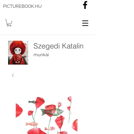
PICTUREBOOK.HU
Szegedi Katalin
munkái