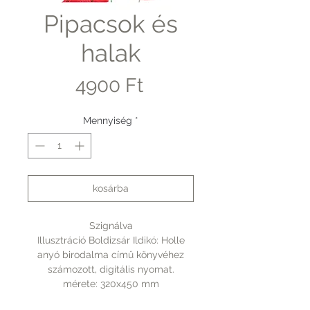
Pipacsok és
halak
Ár
4900 Ft
Mennyiség
*
kosárba
Szignálva
Illusztráció Boldizsár Ildikó: Holle
anyó birodalma című könyvéhez
számozott, digitális nyomat.
mérete: 320x450 mm