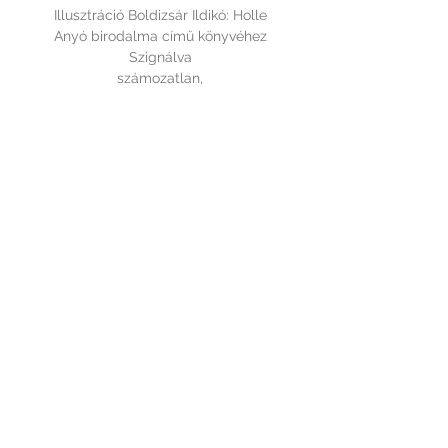
Illusztráció Boldizsár Ildikó: Holle
Anyó birodalma című könyvéhez
Szignálva
számozatlan,
mérete 210x297 mm.
Rólunk
A vásárlásról
Elérhetőség
Fizetés
Kapcsolat
Szállítás
Tudnivalók
PICTUREBOOK.HU
+36 70 9439 110