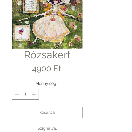
Rózsakert
Ár
4900 Ft
Mennyiség
*
kosárba
Szignálva,