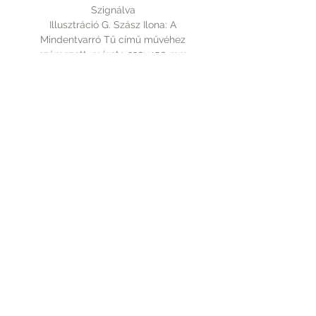
Szignálva
Illusztráció G. Szász Ilona: A
Mindentvarró Tű című művéhez
számozott, mérete 320x450 mm
Rólunk
A vásárlásról
Elérhetőség
Fizetés
Kapcsolat
Szállítás
Tudnivalók
PICTUREBOOK.HU
+36 70 9439 110
©2016 by Szegedi Katalin. Proudly created