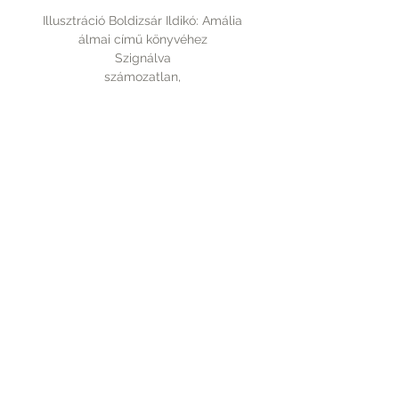
Illusztráció Boldizsár Ildikó: Amália
álmai című könyvéhez
Szignálva
számozatlan,
mérete 210x297 mm.
Rólunk
A vásárlásról
Elérhetőség
Fizetés
Kapcsolat
Szállítás
Tudnivalók
PICTUREBOOK.HU
+36 70 9439 110