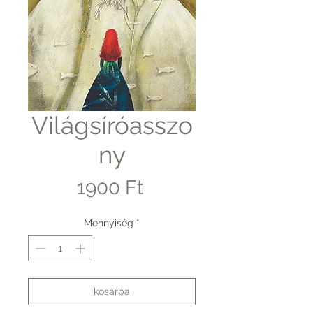
Világsíróasszo
ny
Ár
1900 Ft
Mennyiség
*
kosárba