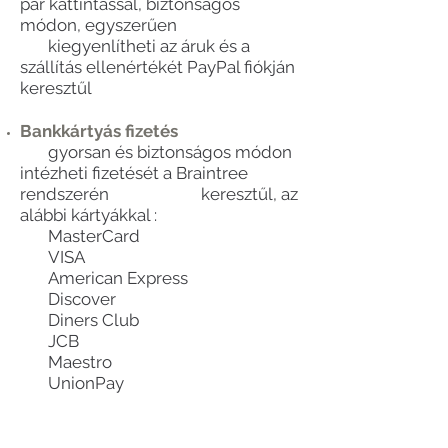
pár kattintással, biztonságos
módon, egyszerűen
kiegyenlítheti az áruk és a
szállítás ellenértékét PayPal fiókján
keresztűl
Bankkártyás fizetés
gyorsan és biztonságos módon
intézheti fizetését a Braintree
rendszerén keresztűl, az
alábbi kártyákkal :​
MasterCard
VISA
American Express
Discover
Diners Club
JCB
Maestro
UnionPay