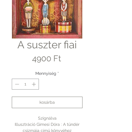
A suszter fiai
Ár
4900 Ft
Mennyiség
*
kosárba
Szignálva
Illusztráció Gimesi Dóra : A tündér
csizmája című könyvéhez