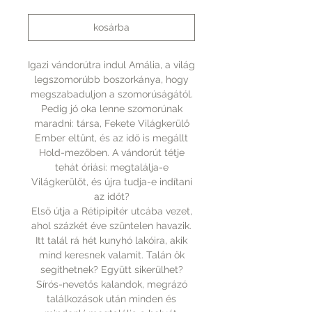
kosárba
Igazi vándorútra indul Amália, a világ
legszomorúbb boszorkánya, hogy
megszabaduljon a szomorúságától.
Pedig jó oka lenne szomorúnak
maradni: társa, Fekete Világkerülő
Ember eltűnt, és az idő is megállt
Hold-mezőben. A vándorút tétje
tehát óriási: megtalálja-e
Világkerülőt, és újra tudja-e indítani
az időt?
Első útja a Rétipipitér utcába vezet,
ahol százkét éve szüntelen havazik.
Itt talál rá hét kunyhó lakóira, akik
mind keresnek valamit. Talán ők
segíthetnek? Együtt sikerülhet?
Sírós-nevetős kalandok, megrázó
találkozások után minden és