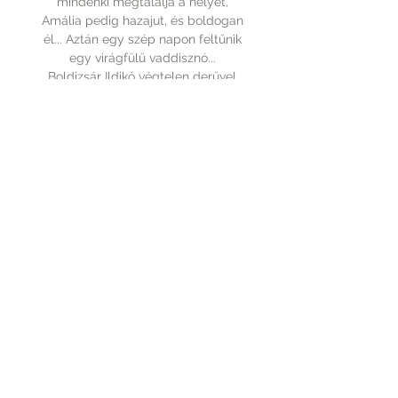
mindenki megtalálja a helyét,
Amália pedig hazajut, és boldogan
él... Aztán egy szép napon feltűnik
egy virágfülű vaddisznó...
Boldizsár Ildikó végtelen derűvel
szövi át a nehéz kérdéseket, vigaszt,
erőt és megnyugvást adva azoknak,
akik éppen az igazi vándorutak titkát
keresik. A könyvet Szegedi Katalin
képei teszik teljessé.
25x16 cm
186 oldal
Keménytáblás, védőborítós
Rólunk
A vásárlásról
Elérhetőség
Fizetés
Kapcsolat
Szállítás