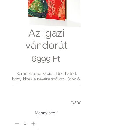
Az igazi
vándorút
Ár
6999 Ft
Kérhetsz dedikációt. Ide írhatod,
hogy kinek a nevére szóljon... (opció)
0/500
Mennyiség
*