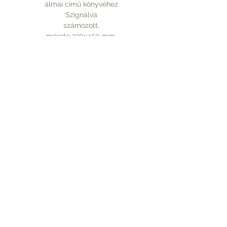
álmai című könyvéhez
Szignálva
számozott,
mérete 320x450 mm.
Rólunk
A vásárlásról
Elérhetőség
Fizetés
Kapcsolat
Szállítás
Tudnivalók
PICTUREBOOK.HU
+36 70 9439 110
©2016 by Szegedi Katalin. Proudly created
with Wix.com